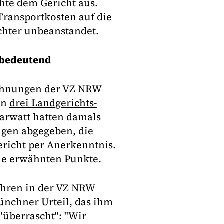
hte dem Gericht aus.
ransportkosten auf die
chter unbeanstandet.
bedeutend
ahnungen der VZ NRW
in
drei Landgerichts-
arwatt hatten damals
ngen abgegeben, die
richt per Anerkenntnis.
lle erwähnten Punkte.
fahren in der VZ NRW
ünchner Urteil, das ihm
"überrascht": "Wir