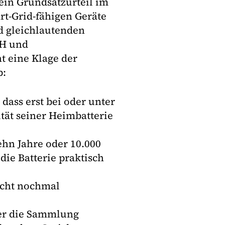
in Grundsatzurteil im
rt-Grid-fähigen Geräte
d gleichlautenden
bH und
t eine Klage der
b:
 dass erst bei oder unter
tät seiner Heimbatterie
ehn Jahre oder 10.000
ie Batterie praktisch
icht nochmal
ber die Sammlung