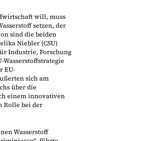
fwirtschaft will, muss
sserstoff setzen, der
von sind die beiden
lika Niebler (CSU)
für Industrie, Forschung
-Wasserstoffstrategie
r EU-
äußerten sich am
chs über die
ch einem innovativen
 Rolle bei der
ünen Wasserstoff
riminieren“, führte