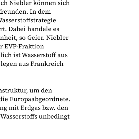
uch Niebler können sich
nfreunden. In dem
sserstoffstrategie
rt. Dabei handele es
heit, so Geier. Niebler
er EVP-Fraktion
ich ist Wasserstoff aus
llegen aus Frankreich
rastruktur, um den
 die Europaabgeordnete.
ang mit Erdgas bzw. den
 Wasserstoffs unbedingt