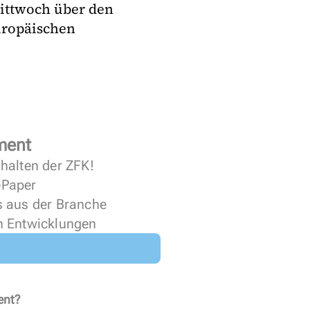
ittwoch über den
uropäischen
ment
halten der ZFK!
 ePaper
s aus der Branche
n Entwicklungen
ent?