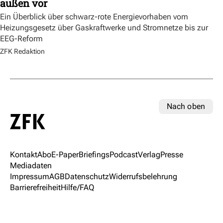
außen vor
Ein Überblick über schwarz-rote Energievorhaben vom
Heizungsgesetz über Gaskraftwerke und Stromnetze bis zur
EEG-Reform
ZFK Redaktion
Nach oben
Kontakt
Abo
E-Paper
Briefings
Podcast
Verlag
Presse
Mediadaten
Impressum
AGB
Datenschutz
Widerrufsbelehrung
Barrierefreiheit
Hilfe/FAQ