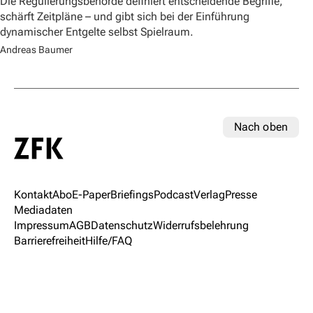
Die Regulierungsbehörde definiert entscheidende Begriffe,
schärft Zeitpläne – und gibt sich bei der Einführung
dynamischer Entgelte selbst Spielraum.
Andreas Baumer
Nach oben
Kontakt
Abo
E-Paper
Briefings
Podcast
Verlag
Presse
Mediadaten
Impressum
AGB
Datenschutz
Widerrufsbelehrung
Barrierefreiheit
Hilfe/FAQ