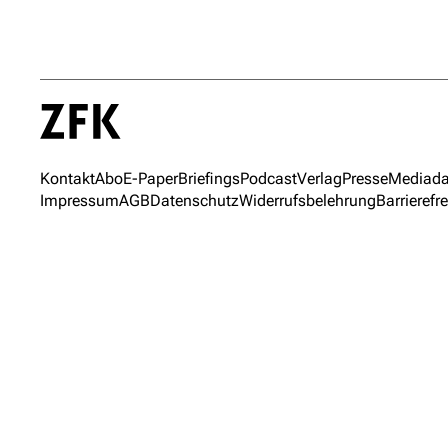
Kontakt
Abo
E-Paper
Briefings
Podcast
Verlag
Presse
Mediada
Impressum
AGB
Datenschutz
Widerrufsbelehrung
Barrierefre