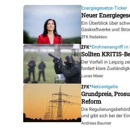
Energiegesetze-Ticker
Neuer Energieges
Ein Überblick über sch
Gaskraftwerke und Stro
ZFK Redaktion
Drohnenangriff in 
Sollten KRITIS-Be
Der Vorfall in Leipzig ze
fordert klare Zuständigk
Lucas Maier
Netzentgelte
Grundpreis, Prosu
Reform
Die Regulierungsbehörde 
und gibt sich bei der E
Andreas Baumer