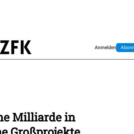
Anmelden
Abo
n
ne Milliarde in
e Großprojekte