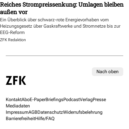
Reiches Strompreissenkung: Umlagen bleiben
außen vor
Ein Überblick über schwarz-rote Energievorhaben vom
Heizungsgesetz über Gaskraftwerke und Stromnetze bis zur
EEG-Reform
ZFK Redaktion
Nach oben
Kontakt
Abo
E-Paper
Briefings
Podcast
Verlag
Presse
Mediadaten
Impressum
AGB
Datenschutz
Widerrufsbelehrung
Barrierefreiheit
Hilfe/FAQ