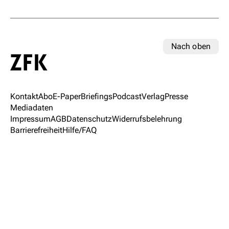
Nach oben
Kontakt
Abo
E-Paper
Briefings
Podcast
Verlag
Presse
Mediadaten
Impressum
AGB
Datenschutz
Widerrufsbelehrung
Barrierefreiheit
Hilfe/FAQ