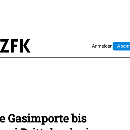
Anmelden
Abo
n
he Gasimporte bis