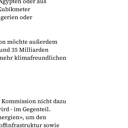
 Ägypten oder aus
 Kubikmeter
lgerien oder
sion möchte außerdem
rund 35 Milliarden
 mehr klimafreundlichen
er Kommission nicht dazu
ird - im Gegenteil.
Energien», um den
ffinfrastruktur sowie