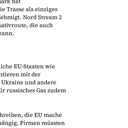
mark hat
e Trasse als einziges
nehmigt. Nord Stream 2
ativroute, die auch
kann.
liche EU-Staaten wie
ntieren mit der
e Ukraine und andere
ür russisches Gas zudem
hreiben, die EU mache
bhängig. Firmen müssten