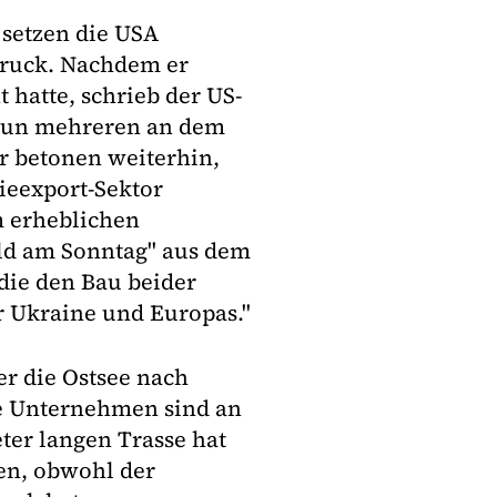
 setzen die USA
ruck. Nachdem er
hatte, schrieb der US-
 nun mehreren an dem
ir betonen weiterhin,
gieexport-Sektor
m erheblichen
Bild am Sonntag" aus dem
die den Bau beider
er Ukraine und Europas."
er die Ostsee nach
e Unternehmen sind an
eter langen Trasse hat
en, obwohl der