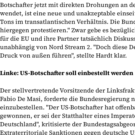
Botschafter jetzt mit direkten Drohungen an
wendet, ist eine neue und unakzeptable einsei
Tons im transatlantischen Verhältnis. Die Bun
hiergegen protestieren." Zwar gebe es bezügli
für die EU und ihre Partner tatsächlich Diskus
unabhängig von Nord Stream 2. "Doch diese D
Druck von außen führen", stellte Hardt klar.
Linke: US-Botschafter soll einbestellt werden
Der stellvertretende Vorsitzende der Linksfra
Fabio De Masi, forderte die Bundesregierung n
einzubestellen. "Der US-Botschafter hat offen
gewonnen, er sei der Statthalter eines Impera
Deutschland", kritisierte der Bundestagsabge
Extraterritoriale Sanktionen gegen deutsche