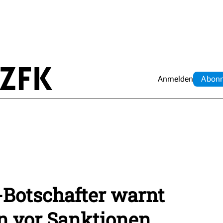
Anmelden
Abo
n
-Botschafter warnt
n vor Sanktionen