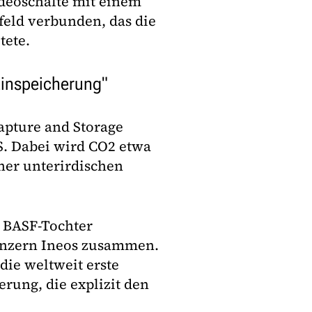
ideoschalte mit einem
feld verbunden, das die
tete.
Einspeicherung"
apture and Storage
S. Dabei wird CO2 etwa
iner unterirdischen
e BASF-Tochter
onzern Ineos zusammen.
die weltweit erste
rung, die explizit den