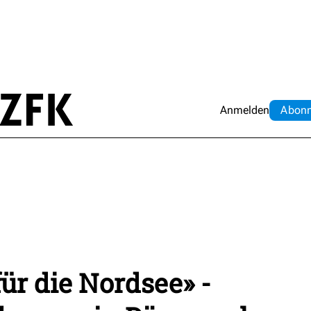
Anmelden
Abo
n
ür die Nordsee» -