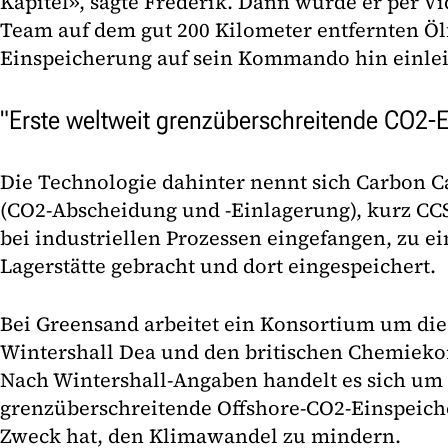
Kapitel», sagte Frederik. Dann wurde er per V
Team auf dem gut 200 Kilometer entfernten Öl
Einspeicherung auf sein Kommando hin einlei
"Erste weltweit grenzüberschreitende CO2-
Die Technologie dahinter nennt sich Carbon C
(CO2-Abscheidung und -Einlagerung), kurz CC
bei industriellen Prozessen eingefangen, zu e
Lagerstätte gebracht und dort eingespeichert.
Bei Greensand arbeitet ein Konsortium um di
Wintershall Dea und den britischen Chemiek
Nach Wintershall-Angaben handelt es sich um 
grenzüberschreitende Offshore-CO2-Einspeiche
Zweck hat, den Klimawandel zu mindern.