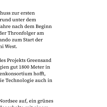
huss zur ersten
grund unter dem
 Jahre nach dem Beginn
 der Thronfolger am
ando zum Start der
ni West.
 des Projekts Greensand
gien gut 1800 Meter in
menkonsortium hofft,
die Technologie auch in
Nordsee auf, ein grünes