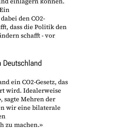
nd einlagern können.
 Ein
 dabei den CO2-
, dass die Politik den
ndern schafft - vor
n Deutschland
and ein CO2-Gesetz, das
rt wird. Idealerweise
», sagte Mehren der
 wir eine bilaterale
en
ch zu machen.»