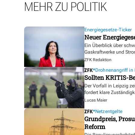
MEHR ZU POLITIK
Energiegesetze-Ticker
Neuer Energieges
Ein Überblick über sch
Gaskraftwerke und Stro
ZFK Redaktion
Drohnenangriff in 
Sollten KRITIS-Be
Der Vorfall in Leipzig ze
fordert klare Zuständigk
Lucas Maier
Netzentgelte
Grundpreis, Prosu
Reform
Die Regulierungsbehörde 