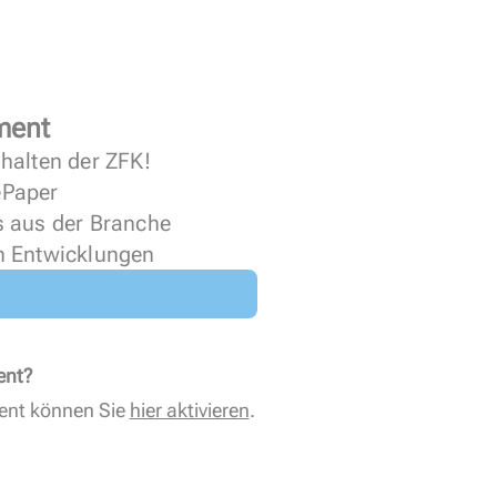
ment
halten der ZFK!
 ePaper
s aus der Branche
n Entwicklungen
ent?
ent können Sie
hier aktivieren
.