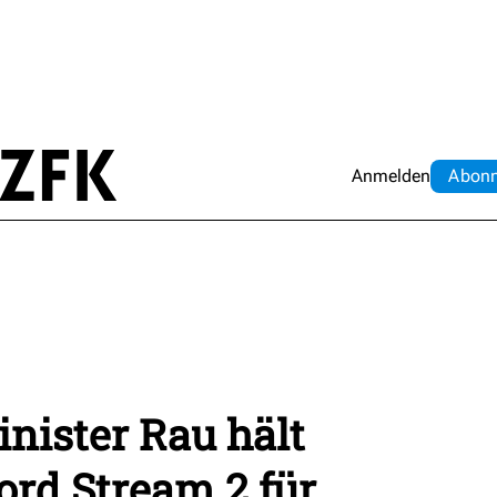
Anmelden
Abo
n
nister Rau hält
rd Stream 2 für