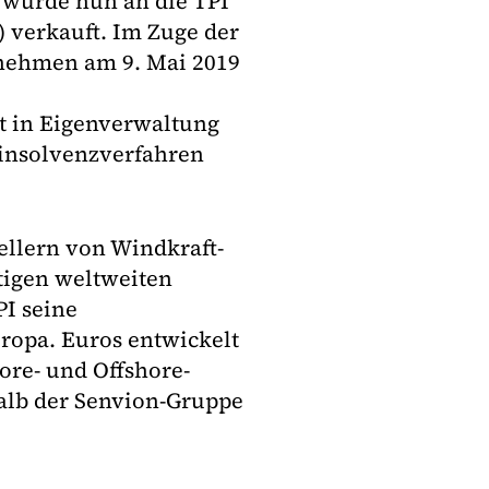
 wurde nun an die TPI
) verkauft. Im Zuge der
nehmen am 9. Mai 2019
t in Eigenverwaltung
linsolvenzverfahren
ellern von Windkraft-
htigen weltweiten
PI seine
ropa. Euros entwickelt
ore- und Offshore-
alb der Senvion-Gruppe