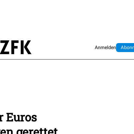
Anmelden
Abo
n
r Euros
en gerettet