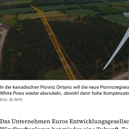
In der kanadischen Provinz Ontario will die neue Provinzregieru
White Pines wieder abwickeln, obwohl dann hohe Kompensati
Bild: © WPD
Das Unternehmen Euros Entwicklungsgesellsch