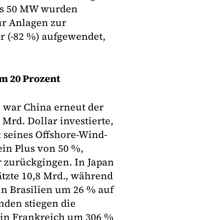
als 50 MW wurden
ür Anlagen zur
ar (-82 %) aufgewendet,
um 20 Prozent
o war China erneut der
 Mrd. Dollar investierte,
 seines Offshore-Wind-
ein Plus von 50 %,
 zurückgingen. In Japan
tzte 10,8 Mrd., während
in Brasilien um 26 % auf
nden stiegen die
 in Frankreich um 306 %