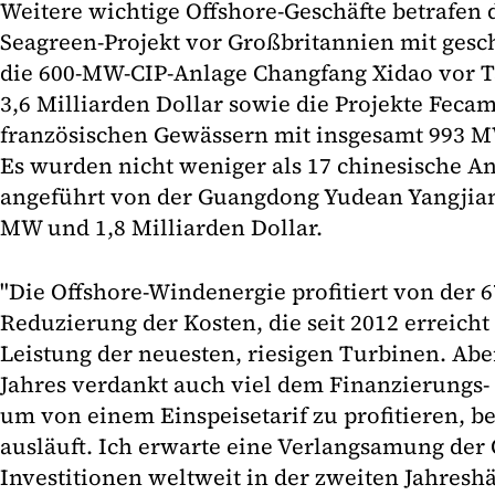
Weitere wichtige Offshore-Geschäfte betrafen 
Seagreen-Projekt vor Großbritannien mit gesch
die 600-MW-CIP-Anlage Changfang Xidao vor T
3,6 Milliarden Dollar sowie die Projekte Feca
französischen Gewässern mit insgesamt 993 MW
Es wurden nicht weniger als 17 chinesische An
angeführt von der Guangdong Yudean Yangjian
MW und 1,8 Milliarden Dollar.
"Die Offshore-Windenergie profitiert von der 
Reduzierung der Kosten, die seit 2012 erreich
Leistung der neuesten, riesigen Turbinen. Aber
Jahres verdankt auch viel dem Finanzierungs
um von einem Einspeisetarif zu profitieren, b
ausläuft. Ich erwarte eine Verlangsamung der
Investitionen weltweit in der zweiten Jahreshä