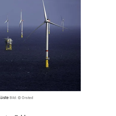
Küste
Bild: © Orsted