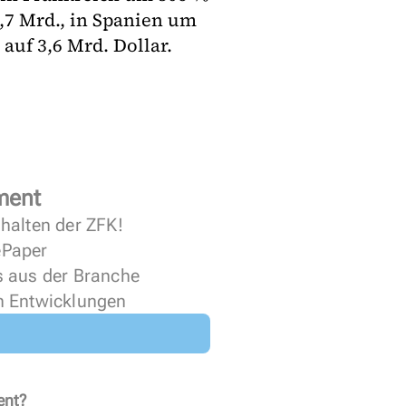
,7 Mrd., in Spanien um
auf 3,6 Mrd. Dollar.
ment
halten der ZFK!
 ePaper
s aus der Branche
n Entwicklungen
ent?