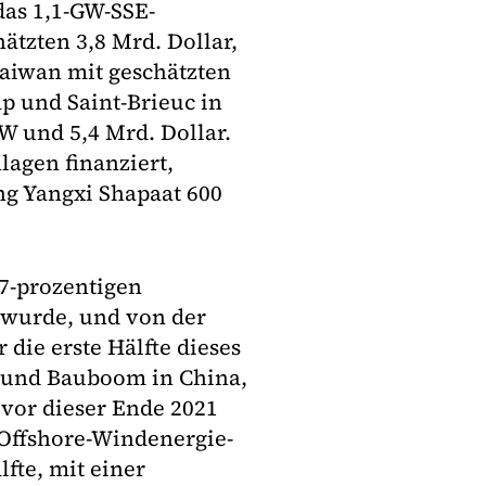
das 1,1-GW-SSE-
ätzten 3,8 Mrd. Dollar,
aiwan mit geschätzten
mp und Saint-Brieuc in
 und 5,4 Mrd. Dollar.
lagen finanziert,
g Yangxi Shapaat 600
67-prozentigen
t wurde, und von der
 die erste Hälfte dieses
- und Bauboom in China,
evor dieser Ende 2021
 Offshore-Windenergie-
lfte, mit einer