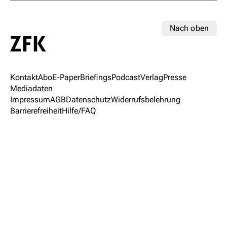
Nach oben
Kontakt
Abo
E-Paper
Briefings
Podcast
Verlag
Presse
Mediadaten
Impressum
AGB
Datenschutz
Widerrufsbelehrung
Barrierefreiheit
Hilfe/FAQ