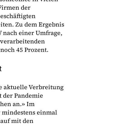
 Firmen der
Beschäftigten
iten. Zu dem Ergebnis
W nach einer Umfrage,
 verarbeitenden
 noch 45 Prozent.
t
e aktuelle Verbreitung
it der Pandemie
chen an.» Im
er mindestens einmal
hauf mit den