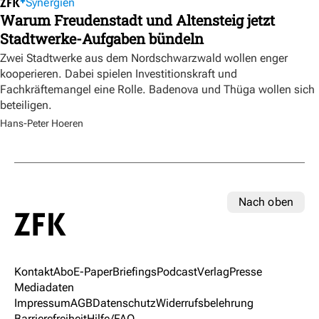
Synergien
Warum Freudenstadt und Altensteig jetzt
Stadtwerke-Aufgaben bündeln
Zwei Stadtwerke aus dem Nordschwarzwald wollen enger
kooperieren. Dabei spielen Investitionskraft und
Fachkräftemangel eine Rolle. Badenova und Thüga wollen sich
beteiligen.
Hans-Peter Hoeren
Nach oben
Kontakt
Abo
E-Paper
Briefings
Podcast
Verlag
Presse
Mediadaten
Impressum
AGB
Datenschutz
Widerrufsbelehrung
Barrierefreiheit
Hilfe/FAQ