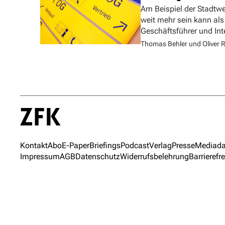
Am Beispiel der Stadtw
weit mehr sein kann als
Geschäftsführer und In
Thomas Behler und Oliver R
Kontakt
Abo
E-Paper
Briefings
Podcast
Verlag
Presse
Mediada
Impressum
AGB
Datenschutz
Widerrufsbelehrung
Barrierefre