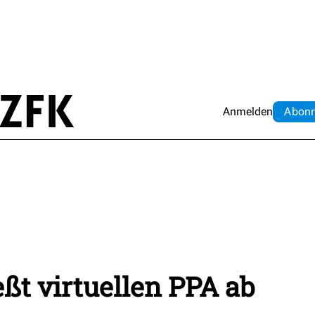
Anmelden
Abo
n
ßt virtuellen PPA ab