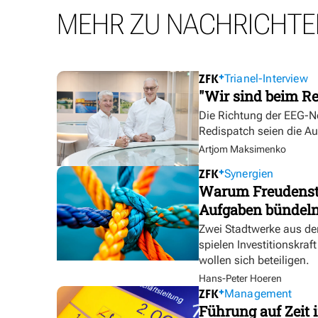
MEHR ZU NACHRICHTE
Trianel-Interview
"Wir sind beim Re
Die Richtung der EEG-No
Redispatch seien die A
Artjom Maksimenko
Synergien
Warum Freudensta
Aufgaben bündel
Zwei Stadtwerke aus de
spielen Investitionskra
wollen sich beteiligen.
Hans-Peter Hoeren
Management
Führung auf Zeit i