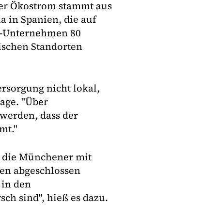
 Der Ökostrom stammt aus
a in Spanien, die auf
S-Unternehmen 80
ischen Standorten
rsorgung nicht lokal,
age. "Über
werden, dass der
mt."
n die Münchener mit
en abgeschlossen
 in den
ch sind", hieß es dazu.