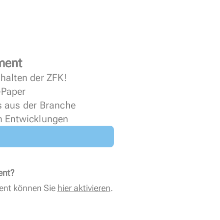
ment
halten der ZFK!
 ePaper
s aus der Branche
n Entwicklungen
ent?
ent können Sie
hier aktivieren
.