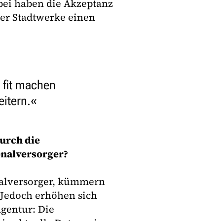
bei haben die Akzeptanz
er Stadtwerke einen
 fit machen
itern.
urch die
onalversorger?
nalversorger, kümmern
 Jedoch erhöhen sich
agentur: Die