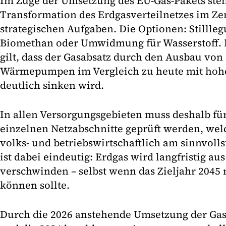
Im Zuge der Umsetzung des EU-Gas-Pakets steh
Transformation des Erdgasverteilnetzes im Ze
strategischen Aufgaben. Die Optionen: Stillleg
Biomethan oder Umwidmung für Wasserstoff. F
gilt, dass der Gasabsatz durch den Ausbau vo
Wärmepumpen im Vergleich zu heute mit hohe
deutlich sinken wird.
In allen Versorgungsgebieten muss deshalb für
einzelnen Netzabschnitte geprüft werden, wel
volks- und betriebswirtschaftlich am sinnvolls
ist dabei eindeutig: Erdgas wird langfristig au
verschwinden – selbst wenn das Zieljahr 2045
können sollte.
Durch die 2026 anstehende Umsetzung der Ga