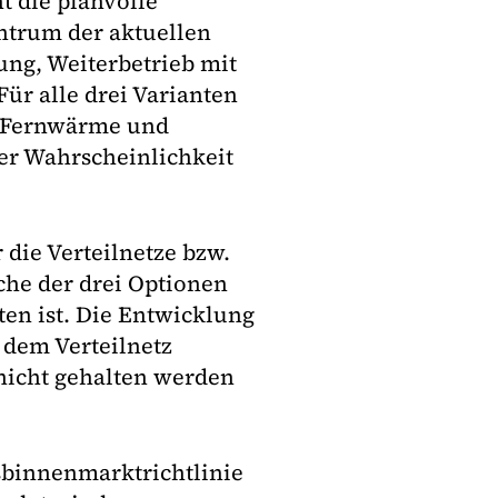
t die planvolle
ntrum der aktuellen
ung, Weiterbetrieb mit
ür alle drei Varianten
n Fernwärme und
r Wahrscheinlichkeit
 die Verteilnetze bzw.
che der drei Optionen
ten ist. Die Entwicklung
s dem Verteilnetz
 nicht gehalten werden
sbinnenmarktrichtlinie