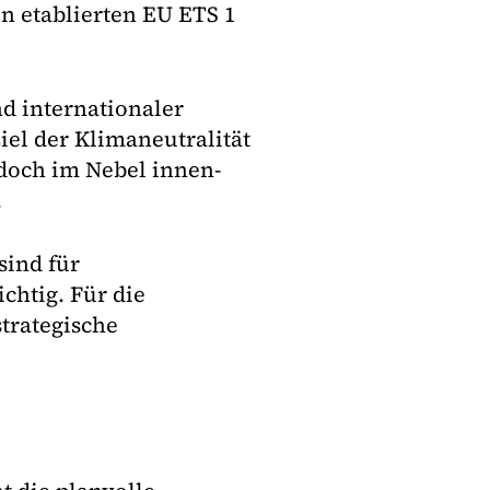
en etablierten EU ETS 1
nd internationaler
iel der Klimaneutralität
edoch im Nebel innen-
.
sind für
chtig. Für die
trategische