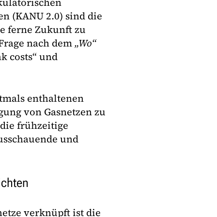
kulatorischen
n (KANU 2.0) sind die
e ferne Zukunft zu
e Frage nach dem
„Wo“
k costs“ und
stmals enthaltenen
gung von Gasnetzen zu
die frühzeitige
ausschauende und
ichten
etze verknüpft ist die