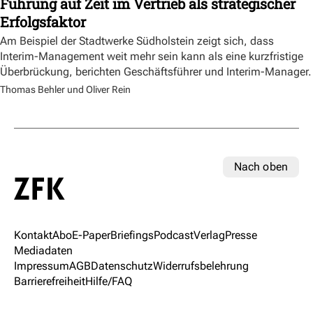
Führung auf Zeit im Vertrieb als strategischer
Erfolgsfaktor
Am Beispiel der Stadtwerke Südholstein zeigt sich, dass
Interim-Management weit mehr sein kann als eine kurzfristige
Überbrückung, berichten Geschäftsführer und Interim-Manager.
Thomas Behler und Oliver Rein
Nach oben
Kontakt
Abo
E-Paper
Briefings
Podcast
Verlag
Presse
Mediadaten
Impressum
AGB
Datenschutz
Widerrufsbelehrung
Barrierefreiheit
Hilfe/FAQ