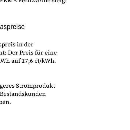
THERMA Fernwärme steigt
aspreise
preis in der
: Der Preis für eine
/kWh auf 17,6 ct/kWh.
igeres Stromprodukt
d Bestandskunden
ben.