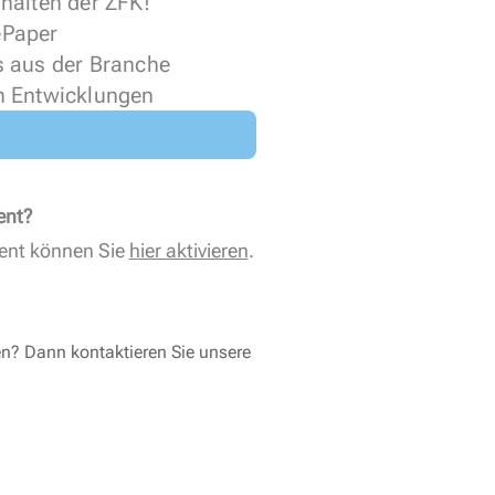
halten der ZFK!
 ePaper
s aus der Branche
n Entwicklungen
ent?
ent können Sie
hier aktivieren
.
en? Dann kontaktieren Sie unsere