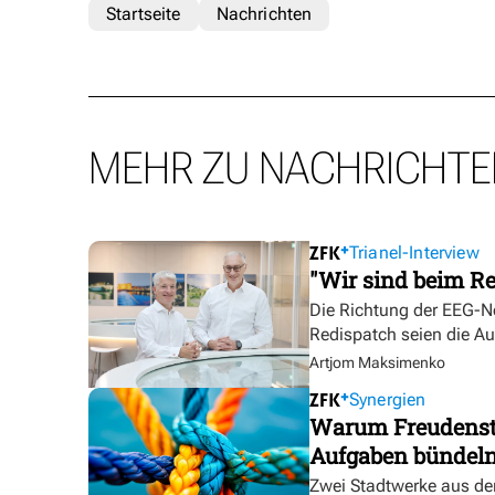
Startseite
Nachrichten
MEHR ZU NACHRICHTE
Trianel-Interview
"Wir sind beim Re
Die Richtung der EEG-No
Redispatch seien die A
Artjom Maksimenko
Synergien
Warum Freudensta
Aufgaben bündel
Zwei Stadtwerke aus de