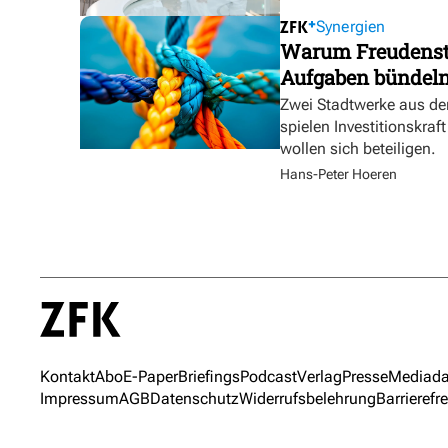
Synergien
Warum Freudensta
Aufgaben bündel
Zwei Stadtwerke aus de
spielen Investitionskra
wollen sich beteiligen.
Hans-Peter Hoeren
Kontakt
Abo
E-Paper
Briefings
Podcast
Verlag
Presse
Mediada
Impressum
AGB
Datenschutz
Widerrufsbelehrung
Barrierefre