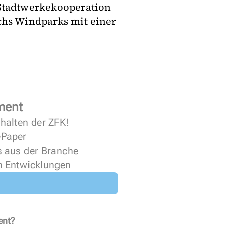
Stadtwerkekooperation
chs Windparks mit einer
ment
halten der ZFK!
 ePaper
s aus der Branche
n Entwicklungen
ent?