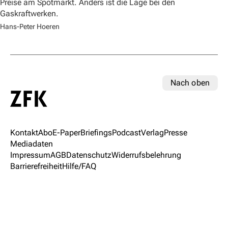
Preise am Spotmarkt. Anders ist die Lage bei den
Gaskraftwerken.
Hans-Peter Hoeren
Nach oben
Kontakt
Abo
E-Paper
Briefings
Podcast
Verlag
Presse
Mediadaten
Impressum
AGB
Datenschutz
Widerrufsbelehrung
Barrierefreiheit
Hilfe/FAQ