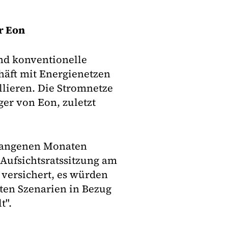
r Eon
nd konventionelle
häft mit Energienetzen
lieren. Die Stromnetze
ger von Eon, zuletzt
rgangenen Monaten
 Aufsichtsratssitzung am
versichert, es würden
ten Szenarien in Bezug
t".