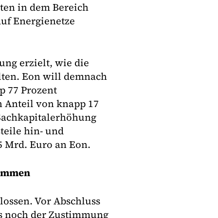
ten in dem Bereich
auf Energienetze
ng erzielt, wie die
lten. Eon will demnach
p 77 Prozent
 Anteil von knapp 17
 Sachkapitalerhöhung
eile hin- und
5 Mrd. Euro an Eon.
timmen
lossen. Vor Abschluss
es noch der Zustimmung