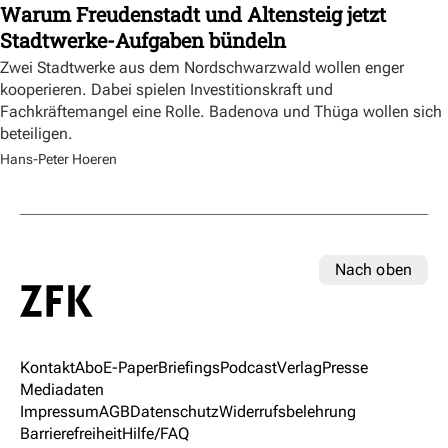
Warum Freudenstadt und Altensteig jetzt
Stadtwerke-Aufgaben bündeln
Zwei Stadtwerke aus dem Nordschwarzwald wollen enger
kooperieren. Dabei spielen Investitionskraft und
Fachkräftemangel eine Rolle. Badenova und Thüga wollen sich
beteiligen.
Hans-Peter Hoeren
Nach oben
Kontakt
Abo
E-Paper
Briefings
Podcast
Verlag
Presse
Mediadaten
Impressum
AGB
Datenschutz
Widerrufsbelehrung
Barrierefreiheit
Hilfe/FAQ