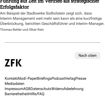
Führung auf Zeit im Vertrieb als strategischer
Erfolgsfaktor
Am Beispiel der Stadtwerke Südholstein zeigt sich, dass
Interim-Management weit mehr sein kann als eine kurzfristige
Überbrückung, berichten Geschäftsführer und Interim-Manager.
Thomas Behler und Oliver Rein
Nach oben
Kontakt
Abo
E-Paper
Briefings
Podcast
Verlag
Presse
Mediadaten
Impressum
AGB
Datenschutz
Widerrufsbelehrung
Barrierefreiheit
Hilfe/FAQ