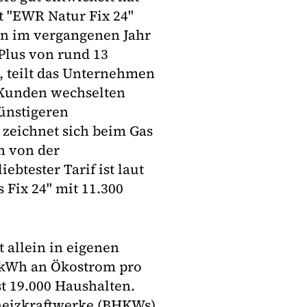
 "EWR Natur Fix 24"
ein im vergangenen Jahr
Plus von rund 13
, teilt das Unternehmen
 Kunden wechselten
ünstigeren
 zeichnet sich beim Gas
n von der
ebtester Tarif ist laut
Fix 24" mit 11.300
 allein in eigenen
 kWh an Ökostrom pro
st 19.000 Haushalten.
kheizkraftwerke (BHKWs),