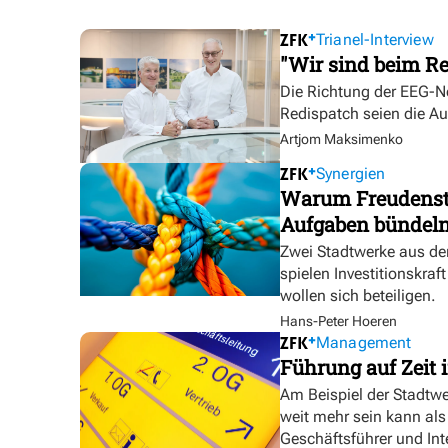
Trianel-Interview
"Wir sind beim Re
Die Richtung der EEG-No
Redispatch seien die A
Artjom Maksimenko
Synergien
Warum Freudensta
Aufgaben bündel
Zwei Stadtwerke aus de
spielen Investitionskra
wollen sich beteiligen.
Hans-Peter Hoeren
Management
Führung auf Zeit i
Am Beispiel der Stadtw
weit mehr sein kann als
Geschäftsführer und In