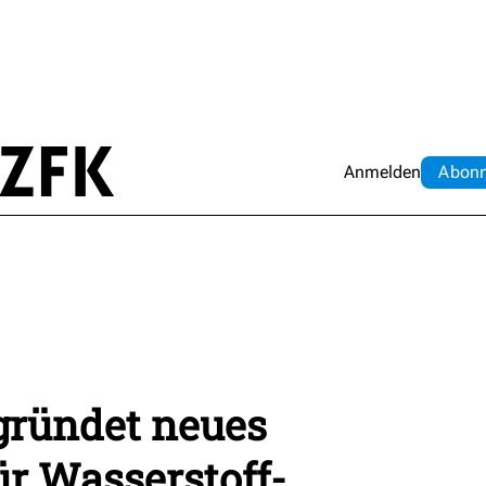
Anmelden
Abo
n
ründet neues
r Wasserstoff-