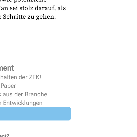
n sei stolz darauf, als
 Schritte zu gehen.
ment
halten der ZFK!
 ePaper
s aus der Branche
n Entwicklungen
ent?