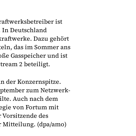
ftwerksbetreiber ist
. In Deutschland
rkraftwerke. Dazu gehört
teln, das im Sommer ans
oße Gasspeicher und ist
ream 2 beteiligt.
n der Konzernspitze.
eptember zum Netzwerk-
ilte. Auch nach dem
egie von Fortum mit
r Vorsitzende des
 Mitteilung. (dpa/amo)