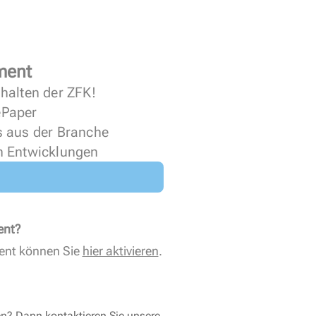
ment
halten der ZFK!
 ePaper
s aus der Branche
n Entwicklungen
ent?
ent können Sie
hier aktivieren
.
en? Dann kontaktieren Sie unsere