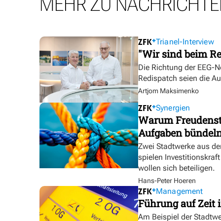
MEHR ZU NACHRICHTE
Trianel-Interview
"Wir sind beim Re
Die Richtung der EEG-No
Redispatch seien die A
Artjom Maksimenko
Synergien
Warum Freudensta
Aufgaben bündel
Zwei Stadtwerke aus de
spielen Investitionskra
wollen sich beteiligen.
Hans-Peter Hoeren
Management
Führung auf Zeit i
Am Beispiel der Stadtw