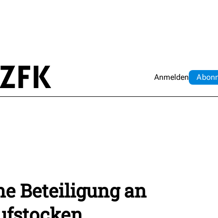
Anmelden
Abo
n
ne Beteiligung an
ufstocken