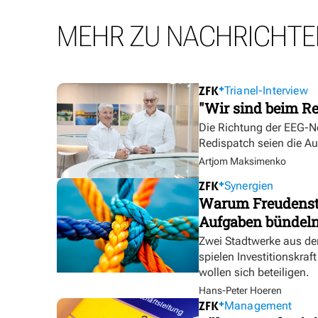
MEHR ZU NACHRICHTE
Trianel-Interview
"Wir sind beim Re
Die Richtung der EEG-No
Redispatch seien die A
Artjom Maksimenko
Synergien
Warum Freudensta
Aufgaben bündel
Zwei Stadtwerke aus de
spielen Investitionskra
wollen sich beteiligen.
Hans-Peter Hoeren
Management