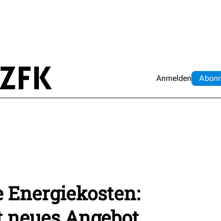
Anmelden
Abo
n
 Energiekosten:
t neues Angebot