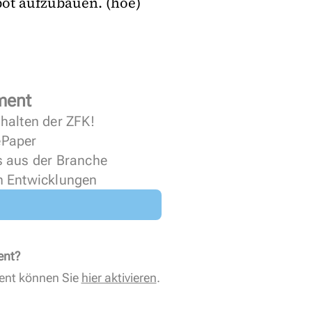
bot aufzubauen. (hoe)
ment
halten der ZFK!
 ePaper
s aus der Branche
n Entwicklungen
ent?
ent können Sie
hier aktivieren
.