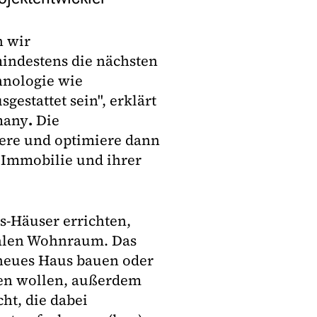
n wir
indestens die nächsten
hnologie wie
estattet sein", erklärt
many
.
Die
uere und optimiere dann
 Immobilie und ihrer
ls-Häuser errichten,
ialen Wohnraum. Das
 neues Haus bauen oder
en wollen, außerdem
ht, die dabei