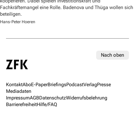
kooperieren. Dabei spielen Investitionskraft und
Fachkräftemangel eine Rolle. Badenova und Thüga wollen sich
beteiligen.
Hans-Peter Hoeren
Nach oben
Kontakt
Abo
E-Paper
Briefings
Podcast
Verlag
Presse
Mediadaten
Impressum
AGB
Datenschutz
Widerrufsbelehrung
Barrierefreiheit
Hilfe/FAQ