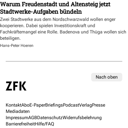
Warum Freudenstadt und Altensteig jetzt
Stadtwerke-Aufgaben bündeln
Zwei Stadtwerke aus dem Nordschwarzwald wollen enger
kooperieren. Dabei spielen Investitionskraft und
Fachkräftemangel eine Rolle. Badenova und Thüga wollen sich
beteiligen.
Hans-Peter Hoeren
Nach oben
Kontakt
Abo
E-Paper
Briefings
Podcast
Verlag
Presse
Mediadaten
Impressum
AGB
Datenschutz
Widerrufsbelehrung
Barrierefreiheit
Hilfe/FAQ