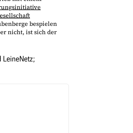
rungsinitiative
sellschaft
übenberge bespielen
r nicht, ist sich der
d LeineNetz;