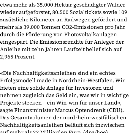
etwa mehr als 35.000 Hektar geschädigter Wälder
wieder aufgeforstet, 80.500 Sozialtickets sowie 109
zusätzliche Kilometer an Radwegen gefördert und
mehr als 39.000 Tonnen CO2-Emissionen pro Jahr
durch die Förderung von Photovoltaikanlagen
eingespart. Die Emissionsrendite für Anleger der
Anleihe mit zehn Jahren Laufzeit belief sich auf
2,965 Prozent.
«Die Nachhaltigkeitsanleihen sind ein echtes
Erfolgsmodell made in Nordrhein-Westfalen. Wir
bieten eine solide Anlage für Investoren und
nehmen zugleich das Geld ein, was wir in wichtige
Projekte stecken – ein Win-win für unser Land»,
sagte Finanzminister Marcus Optendrenk (CDU).
Das Gesamtvolumen der nordrhein-westfälischen
Nachhaltigkeitsanleihen beläuft sich inzwischen
auf mehr als 23 Milliarden Euro. (dpa/hoe)