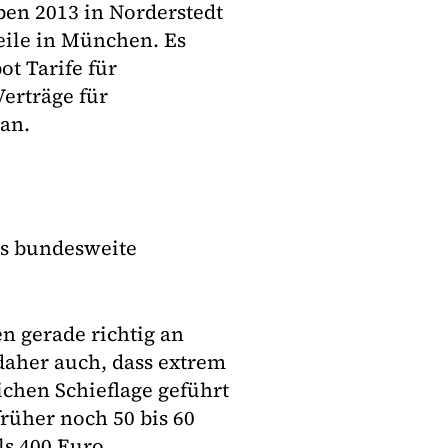
n 2013 in Norderstedt
eile in München. Es
t Tarife für
erträge für
an.
ns bundesweite
n gerade richtig an
daher auch, dass extrem
ichen Schieflage geführt
rüher noch 50 bis 60
ls 400 Euro.