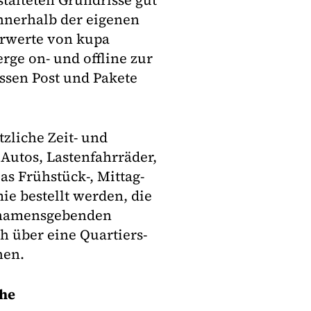
talteten Grundrisse gut
innerhalb der eigenen
hrwerte von kupa
rge on- und offline zur
ssen Post und Pakete
zliche Zeit- und
 Autos, Lastenfahrräder,
s Frühstück-, Mittag-
e bestellt werden, die
d namensgebenden
ch über eine Quartiers-
hen.
ähe