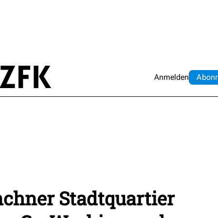
Anmelden
Abo
n
hner Stadtquartier