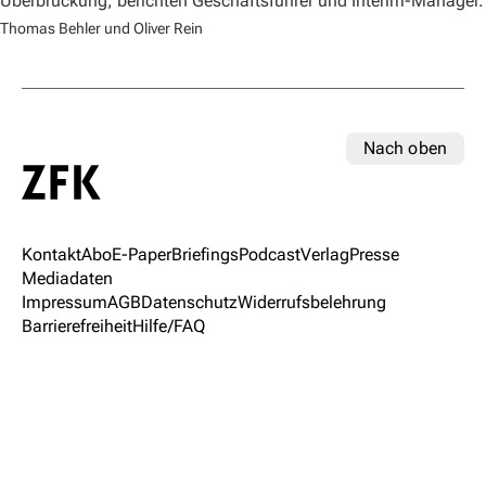
Überbrückung, berichten Geschäftsführer und Interim-Manager.
Thomas Behler und Oliver Rein
Nach oben
Kontakt
Abo
E-Paper
Briefings
Podcast
Verlag
Presse
Mediadaten
Impressum
AGB
Datenschutz
Widerrufsbelehrung
Barrierefreiheit
Hilfe/FAQ