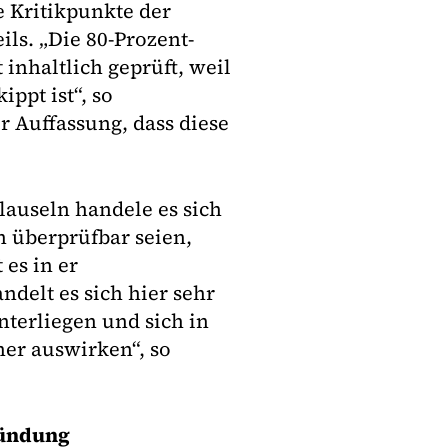
e Kritikpunkte der
ls. „Die 80-Prozent-
inhaltlich geprüft, weil
ppt ist“, so
r Auffassung, dass diese
lauseln handele es sich
h überprüfbar seien,
 es in er
ndelt es sich hier sehr
terliegen und sich in
her auswirken“, so
kündung