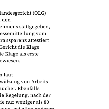
landesgericht (OLG)
u den
ehmens stattgegeben,
Pressemitteilung vom
ransparenz attestiert
Gericht die Klage
 Klage als erste
gewiesen.
n laut
wälzung von Arbeits-
aucher. Ebenfalls
ie Regelung, nach der
rie nur weniger als 80
oder „bei allen anderen