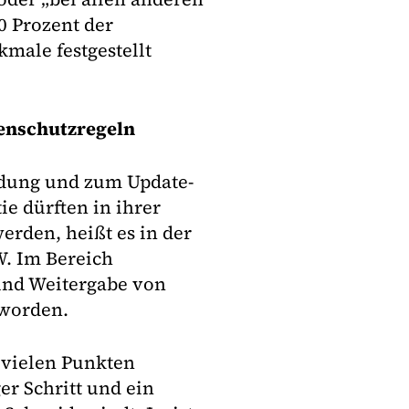
0 Prozent der
male festgestellt
enschutzregeln
ndung und zum Update-
ie dürften in ihrer
rden, heißt es in der
W. Im Bereich
und Weitergabe von
 worden.
 vielen Punkten
er Schritt und ein