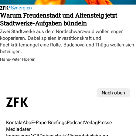
Synergien
Warum Freudenstadt und Altensteig jetzt
Stadtwerke-Aufgaben bündeln
Zwei Stadtwerke aus dem Nordschwarzwald wollen enger
kooperieren. Dabei spielen Investitionskraft und
Fachkräftemangel eine Rolle. Badenova und Thüga wollen sich
beteiligen.
Hans-Peter Hoeren
Nach oben
Kontakt
Abo
E-Paper
Briefings
Podcast
Verlag
Presse
Mediadaten
Impressum
AGB
Datenschutz
Widerrufsbelehrung