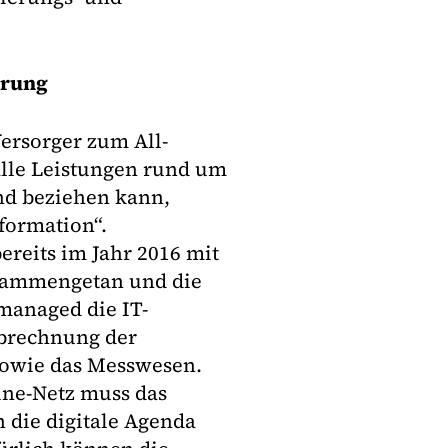
erung
ersorger zum All-
alle Leistungen rund um
nd beziehen kann,
sformation“.
reits im Jahr 2016 mit
sammengetan und die
managed die IT-
Abrechnung der
sowie das Messwesen.
eine-Netz muss das
 die digitale Agenda