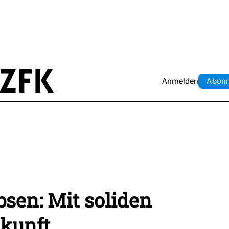
Anmelden
Abo
n
sen: Mit soliden
ukunft