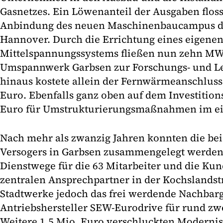
Gasnetzes. Ein Löwenanteil der Ausgaben floss
Anbindung des neuen Maschinenbaucampus der
Hannover. Durch die Errichtung eines eigene
Mittelspannungssystems fließen nun zehn MW
Umspannwerk Garbsen zur Forschungs- und Le
hinaus kostete allein der Fernwärmeanschluss
Euro. Ebenfalls ganz oben auf dem Investition
Euro für Umstrukturierungsmaßnahmen im ei
Nach mehr als zwanzig Jahren konnten die bei
Versogers in Garbsen zusammengelegt werden.
Dienstwege für die 63 Mitarbeiter und die Ku
zentralen Ansprechpartner in der Kochslandst
Stadtwerke jedoch das frei werdende Nachba
Antriebshersteller SEW-Eurodrive für rund zw
Weitere 1,5 Mio. Euro verschluckten Modernis