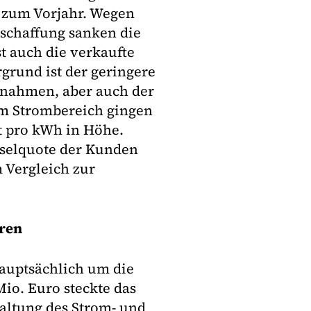
h zum Vorjahr. Wegen
schaffung sanken die
st auch die verkaufte
rund ist der geringere
ßnahmen, aber auch der
Im Strombereich gingen
t pro kWh in Höhe.
hselquote der Kunden
 Vergleich zur
hren
hauptsächlich um die
io. Euro steckte das
altung des Strom- und