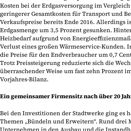
Kosten bei der Erdgasversorgung im Vergleic
geringerer Gesamtkosten für Transport und Be
Verkaufspreise bereits Ende 2016. Allerdings i
Erdgasmenge um 3,5 Prozent gesunken. Hinterg
Heizbedarf aufgrund von Energieeffizienzma
Verlust eines großen Wärmeservice-Kunden. 
die Preise für den Endverbraucher um 0,7 Cen
Trotz Preissteigerung reduzierte sich die Wec
überraschender Weise um fast zehn Prozent im
Vorjahres-Bilanz.
Ein gemeinsamer Firmensitz nach über 20 Ja
Bei den Investitionen der Stadtwerke ging es 
Themen „Bündeln und Erweitern“. Rund drei M
Unternehmen in den Ausbau und die Instandh