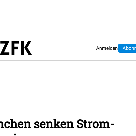
Anmelden
Abo
n
nchen senken Strom-