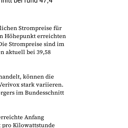
hnitt bei rund 47,4
lichen Strompreise für
ren Höhepunkt erreichten
 Die Strompreise sind im
n aktuell bei 39,58
handelt, können die
erivox stark variieren.
orgers im Bundesschnitt
erreichte Anfang
t pro Kilowattstunde