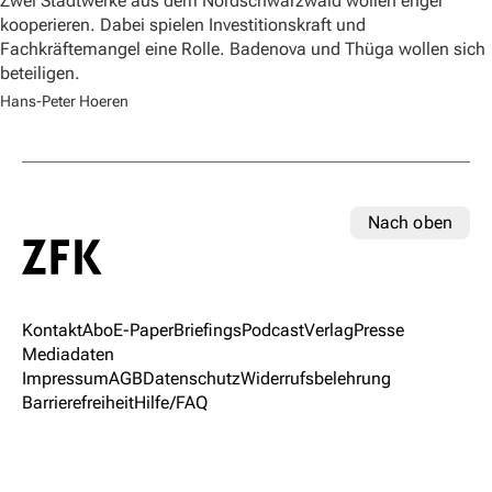
Zwei Stadtwerke aus dem Nordschwarzwald wollen enger
kooperieren. Dabei spielen Investitionskraft und
Fachkräftemangel eine Rolle. Badenova und Thüga wollen sich
beteiligen.
Hans-Peter Hoeren
Nach oben
Kontakt
Abo
E-Paper
Briefings
Podcast
Verlag
Presse
Mediadaten
Impressum
AGB
Datenschutz
Widerrufsbelehrung
Barrierefreiheit
Hilfe/FAQ