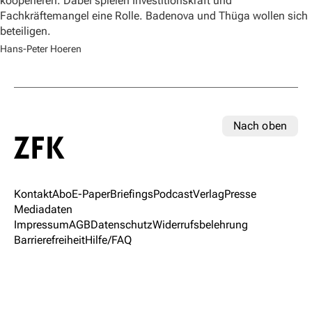
kooperieren. Dabei spielen Investitionskraft und
Fachkräftemangel eine Rolle. Badenova und Thüga wollen sich
beteiligen.
Hans-Peter Hoeren
Nach oben
Kontakt
Abo
E-Paper
Briefings
Podcast
Verlag
Presse
Mediadaten
Impressum
AGB
Datenschutz
Widerrufsbelehrung
Barrierefreiheit
Hilfe/FAQ