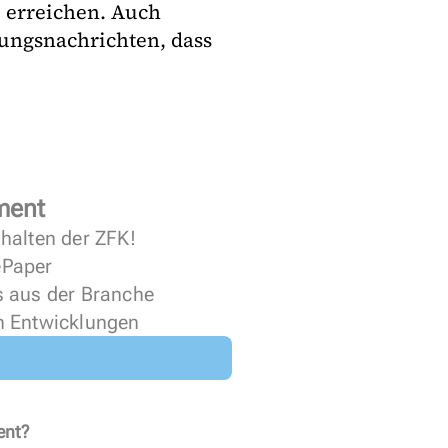
 erreichen. Auch
ungsnachrichten, dass
ment
halten der ZFK!
 ePaper
s aus der Branche
n Entwicklungen
ent?