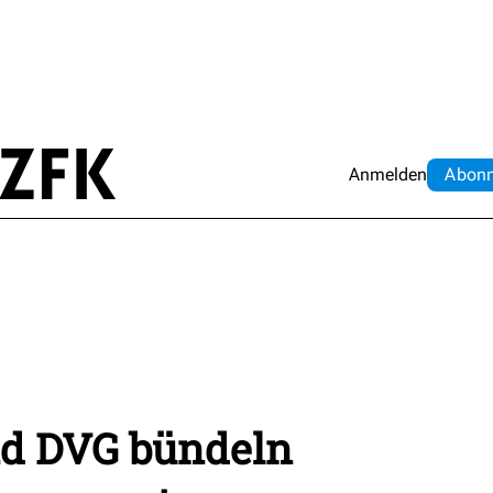
Anmelden
Abo
n
d DVG bündeln