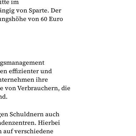
itte im
ngig von Sparte. Der
erungshöhe von 60 Euro
ungsmanagement
en effizienter und
unternehmen ihre
e von Verbrauchern, die
nd.
gen Schuldnern auch
ndenzentren. Hierbei
n auf verschiedene