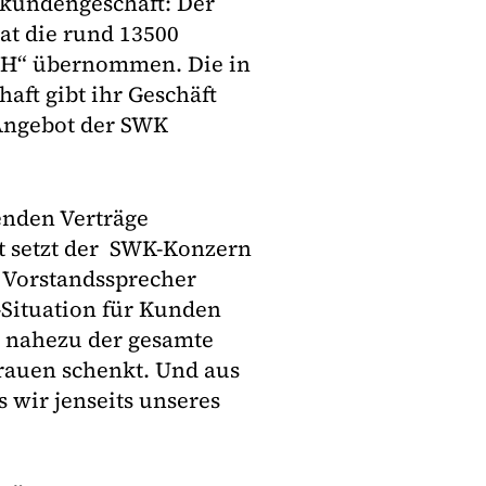
tkundengeschäft: Der
t die rund 13500
bH“ übernommen. Die in
aft gibt ihr Geschäft
 Angebot der SWK
enden Verträge
it setzt der SWK-Konzern
 Vorstandssprecher
-Situation für Kunden
s nahezu der gesamte
auen schenkt. Und aus
s wir jenseits unseres