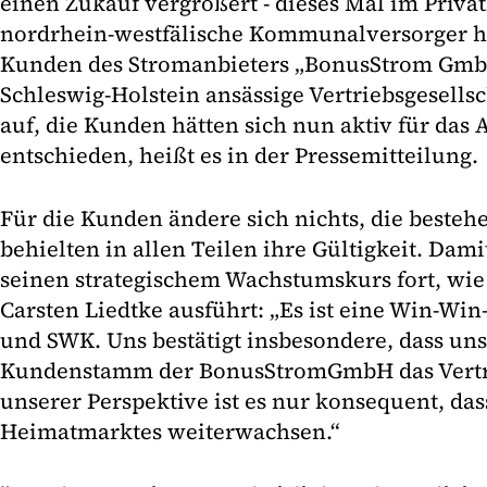
einen Zukauf vergrößert - dieses Mal im Priva
nordrhein-westfälische Kommunalversorger ha
Kunden des Stromanbieters „BonusStrom Gm
Schleswig-Holstein ansässige Vertriebsgesellsch
auf, die Kunden hätten sich nun aktiv für das
entschieden, heißt es in der Pressemitteilung.
Für die Kunden ändere sich nichts, die besteh
behielten in allen Teilen ihre Gültigkeit. Dam
seinen strategischem Wachstumskurs fort, wie
Carsten Liedtke ausführt: „Es ist eine Win-Win
und SWK. Uns bestätigt insbesondere, dass un
Kundenstamm der BonusStromGmbH das Vertr
unserer Perspektive ist es nur konsequent, das
Heimatmarktes weiterwachsen.“