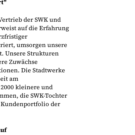
rt"
 Vertrieb der SWK und
weist auf die Erfahrung
zfristiger
riert, umsorgen unsere
. Unsere Strukturen
tere Zuwächse
ationen. Die Stadtwerke
heit am
 2000 kleinere und
mmen, die SWK-Tochter
 Kundenportfolio der
auf