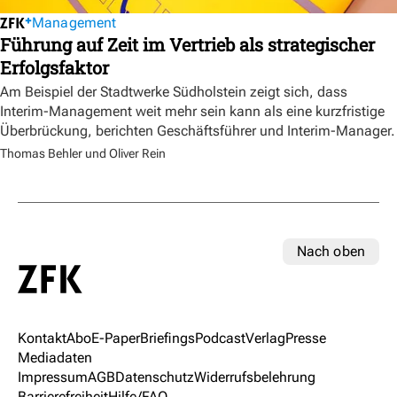
Management
Führung auf Zeit im Vertrieb als strategischer
Erfolgsfaktor
Am Beispiel der Stadtwerke Südholstein zeigt sich, dass
Interim-Management weit mehr sein kann als eine kurzfristige
Überbrückung, berichten Geschäftsführer und Interim-Manager.
Thomas Behler und Oliver Rein
Nach oben
Kontakt
Abo
E-Paper
Briefings
Podcast
Verlag
Presse
Mediadaten
Impressum
AGB
Datenschutz
Widerrufsbelehrung
Barrierefreiheit
Hilfe/FAQ