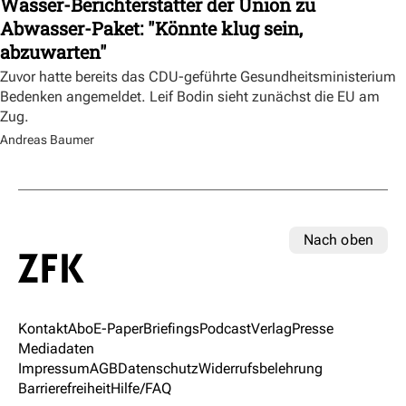
Wasser-Berichterstatter der Union zu
Abwasser-Paket: "Könnte klug sein,
abzuwarten"
Zuvor hatte bereits das CDU-geführte Gesundheitsministerium
Bedenken angemeldet. Leif Bodin sieht zunächst die EU am
Zug.
Andreas Baumer
Nach oben
Kontakt
Abo
E-Paper
Briefings
Podcast
Verlag
Presse
Mediadaten
Impressum
AGB
Datenschutz
Widerrufsbelehrung
Barrierefreiheit
Hilfe/FAQ