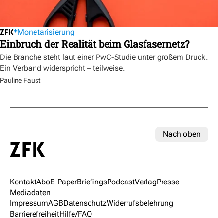
Monetarisierung
Einbruch der Realität beim Glasfasernetz?
Die Branche steht laut einer PwC-Studie unter großem Druck.
Ein Verband widerspricht – teilweise.
Pauline Faust
Nach oben
Kontakt
Abo
E-Paper
Briefings
Podcast
Verlag
Presse
Mediadaten
Impressum
AGB
Datenschutz
Widerrufsbelehrung
Barrierefreiheit
Hilfe/FAQ